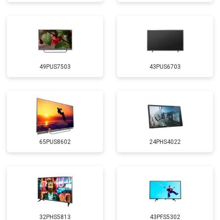
49PUS7503
43PUS6703
65PUS8602
24PHS4022
32PHS5813
43PFS5302