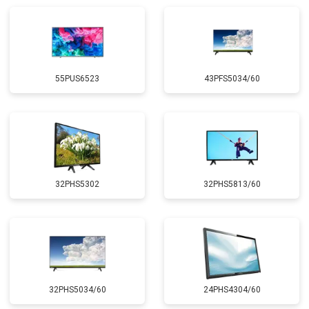
55PUS6523
43PFS5034/60
32PHS5302
32PHS5813/60
32PHS5034/60
24PHS4304/60