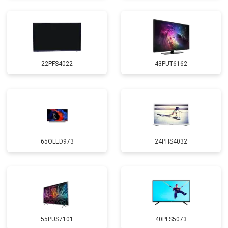
22PFS4022
43PUT6162
65OLED973
24PHS4032
55PUS7101
40PFS5073