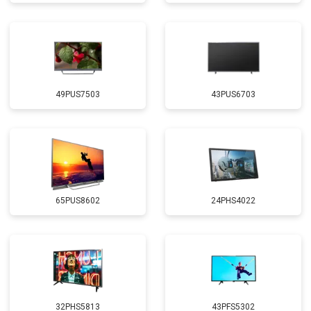
49PUS7503
43PUS6703
65PUS8602
24PHS4022
32PHS5813
43PFS5302