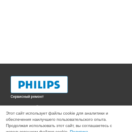
Сервисный ремонт
ВЫБЕРИ СВОЙ ГОРОД
Этот сайт использует файлы cookie для аналитики и
Ремонт монитора 220V8L [220V8L/62] Philips в
Краснодаре
обеспечения наилучшего пользовательского опыта.
Ремонт монитора 220V8L [220V8L/62] Philips в
Ростове-на-
Продолжая использовать этот сайт, вы соглашаетесь с
Дону
использованием файлов cookie.
Политика