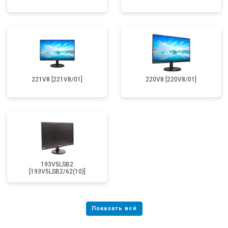
221V8 [221V8/01]
220V8 [220V8/01]
193V5LSB2
[193V5LSB2/62(10)]