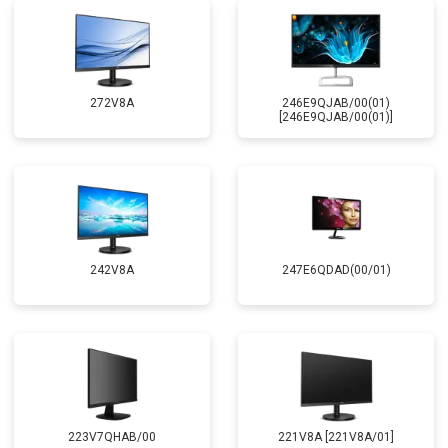
272V8A
246E9QJAB/00(01)
[246E9QJAB/00(01)]
242V8A
247E6QDAD(00/01)
223V7QHAB/00
221V8A [221V8A/01]